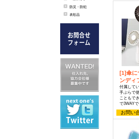
防災・防犯
表彰品
[1]
ンディ
付属して
手ぶらで
こともで
で3WAY
お問い合