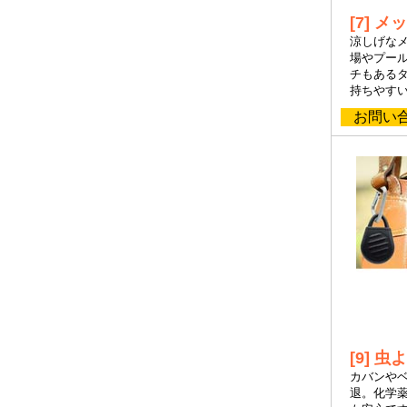
[7] 
涼しげな
場やプー
チもある
持ちやす
お問い合
[9] 
カバンや
退。化学