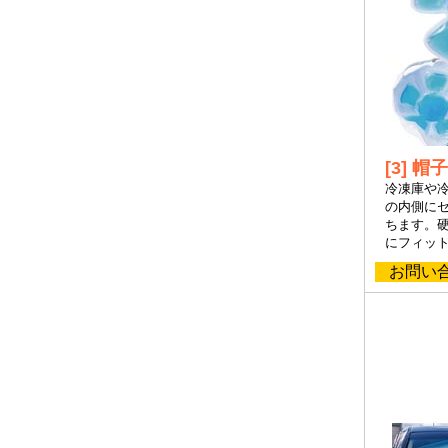
[3] 
冷凍庫や
の内側に
ちます。
にフィッ
お問い合