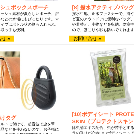
メッシュボックスポーチ
[8] 撥水アクティブバッグ
メッシュ素材が夏らしいポーチ。浴
撥水生地、止水ファスナーで、海
ルなどの水場にもぴったりです。マ
ど夏のアウトドアに便利なバッグ
タイプはボトル状の物も入れられ、
や着替え、小物などを収納、防塵
い取っ手も便利。
ので、ほこりや砂も防いでくれま
せ »
お問い合せ »
[10]ボディシート PROTE
虫よけタグ
SKIN（プロテクトスキ
ベルトに付けて、超音波で虫を撃
除虫菊エキス配合、虫が苦手とす
薬品などを使わないので、お子様に
ラの香りが心地いいボディシート