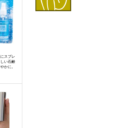
類にスプレ
さしい石鹸
わやかに。