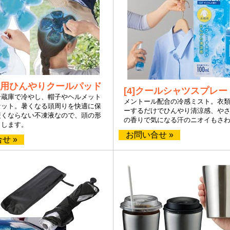
帽子用ひんやりクールパッド
[4]クールシャツスプレー
冷蔵庫で冷やし、帽子やヘルメット
メントール配合の冷感ミスト。衣
セット。暑くなる頭周りを快適に保
ーするだけでひんやり清涼感、や
硬くならない不凍液なので、頭の形
の香りで気になる汗のニオイもさ
トします。
お問い合せ »
せ »