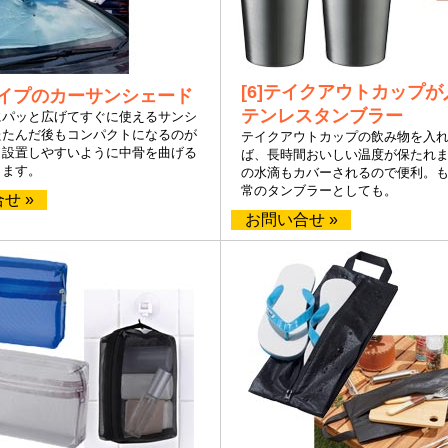
[6]テイクアウトカップ
傘タイプのカーサンシェード
テンレスタンブラー
にパッと広げてすぐに使えるサンシ
たたんだ後もコンパクトになるのが
テイクアウトカップの飲み物を入
。設置しやすいように中骨を曲げる
ば、長時間おいしい温度が保たれ
きます。
の水滴もカバーされるので便利。
常のタンブラーとしても。
せ »
お問い合せ »