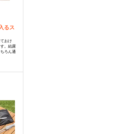
が入るス
れておけ
ます。結露
もちろん通