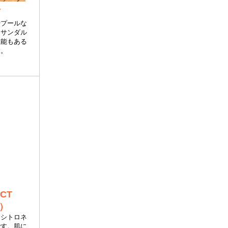
やプールな
。サンダル
性能もある
す。
CT
ン）
るシトロネ
です。肌に