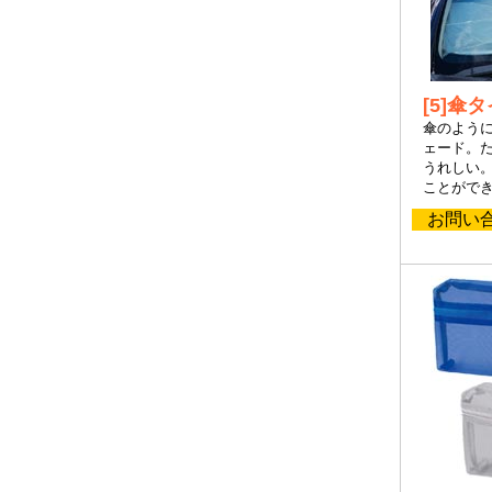
[5]
傘のよう
ェード。
うれしい
ことがで
お問い合