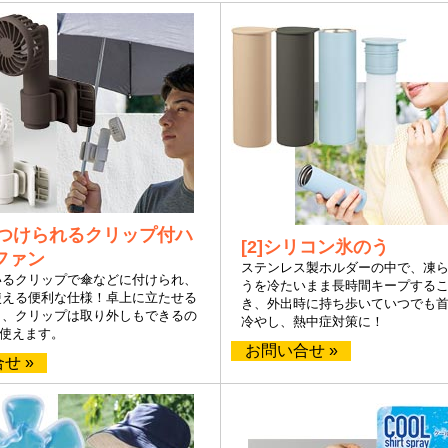
傘につけられるクリップ付ハ
[2]シリコン氷のう
ファン
ステンレス製ホルダーの中で、凍
いるクリップで傘などに付けられ、
うを冷たいまま長時間キープする
使える便利な仕様！卓上に立たせる
き、外出時に持ち歩いていつでも
き、クリップは取り外しもできるの
冷やし、熱中症対策に！
で使えます。
お問い合せ »
せ »